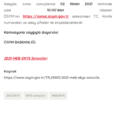
Adaylar, sınav sonuçlarına
02 Nisan 2021
tarihinde
saat
10.00’dan
itibaren
ÖSYM’nin
https://sonuc.osym.gov.tr
adresinden T.C. Kimlik
numaraları ve aday şifreleri ile erişebileceklerdir.
Kamuoyuna saygıyla duyurulur.
ÖSYM BAŞKANLIĞI
2021-MEB-EKYS Sonuçları
Kaynak
https://www.osym.gov.tr/TR,21003/2021-meb-ekys-sonuclari-aciklandi-02042021.html
2021 EKYS
EKYS sonuçları
MEB EKYS