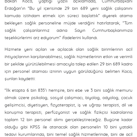
Bakan Koca, yaptığı yazılı açıklamada, Cumhurbaşkanı
Erdoğan'ın “Bu yıl içerisinde 29 bin 689 yeni sağlık çalışanını
kamuda istihdam etmek için süreci başlattık” diyerek atama
bekleyen sağlık personeline müjde verdiğini hatırlatarak, “Tüm
sağlık çalışanlarımız adına Sayın Cumhurbaşkanımıza
teşekkürlerimi arz ediyorum” ifadelerini kullandı.
Hizmete yeni açılan ve açılacak olan sağlık birimlerinin acil
ihtiyaçlarının karşılanabilmesi, sağlık hizmetlerinin etkin ve verimli
bir şekilde yürütülebilmesi amacıyla talep edilen 29 bin 689 kadro
için personel ataması izninin uygun görüldüğünü belirten Koca,
şunları kaydetti:
“İlk etapta 6 bin 835’i hemşire, bini ebe ve 3 bini sağlık memuru
olmak üzere psikolog, sosyal çalışmacı, biyolog, odyolog, çocuk
gelişimcisi, diyetisyen, fizyoterapist, iş ve uğraşı terapisti, dil ve
konuşma terapisti, perfüzyonist ve sağlık fizikçisi kadrolarına
toplam 12 bin personel alımı gerçekleştireceğiz. Bugüne kadar
olduğu gibi KPSS ile atanacak olan personelin 10 bini yataklı
tedavi kurumlarında, bini temel sağlık hizmetlerinde, bini de acil