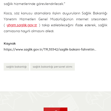
sağlık hizmetlerinde görevlendirilecek.”
Koca, söz konusu atamalara ilişkin duyuruların Sağlık Bakanlığı
Yönetim Hizmetleri Genel Müdürlüğünün internet sitesinden
(
yhgm.saglik.gov.tr
) takip edilebileceğini ifade ederek, sağlık
camiasına hayırlı olmasını diledi.
Kaynak
https://www.saglik.gov.tr/TR,55342/saglik-bakani-fahrettin-koca-personel-aliminin-detaylarini-acikladi.html
sağlık bakanlığı
sağlık bakanlığı personel alımı